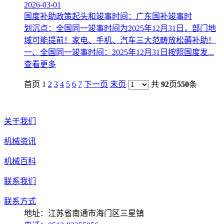
2026-03-01
国度补助政策起头和竣事时间：广东国补竣事时
划沉点：全国同一竣事时间为2025年12月31日，部门地
域可能提前！家电、手机、汽车三大范畴放松薅补助！
一、全国同一竣事时间：2025年12月31日按照国度发...
查看更多
首页 1
2
3
4
5
6
7
下一页
末页
共
92
页
550
条
关于我们
机械资讯
机械百科
联系我们
联系方式
地址：江苏省南通市海门区三星镇